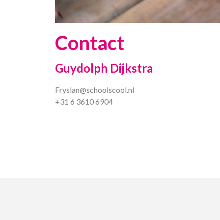
Contact
Guydolph Dijkstra
Fryslan@schoolscool.nl
+31 6 3610 6904